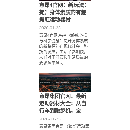
意昂4官网：新玩法：
提升身体素质的有趣
提肛运动器材
2026-01-25
意昂4官网:### 《趣味体操
与科学健身：提升身体素质
的新路径》在现代社会，科
技的发展，生活节奏加快，
人们对于健康和生活质量的
要求越来越高
意昂集团官网：最新
运动器材大全：从自
行车到跑步机，全
2026-01-25
意昂集团官网:《最新运动器