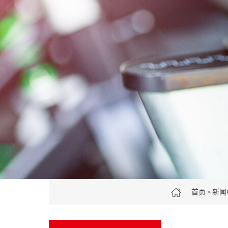
首页
新闻
>