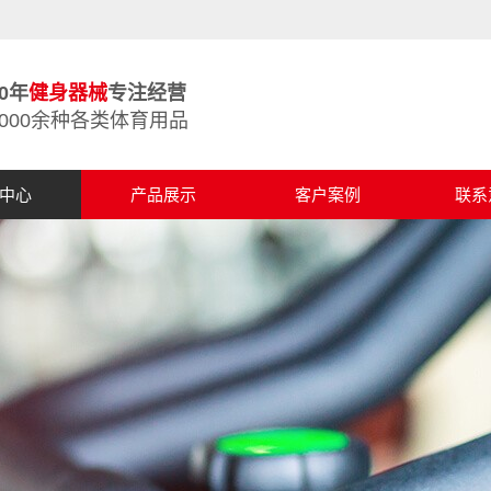
20年
健身器械
专注经营
8000余种各类体育用品
中心
产品展示
客户案例
联系