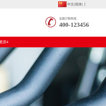
中文(简体)
全国订购热线：
400-123456
意昂4