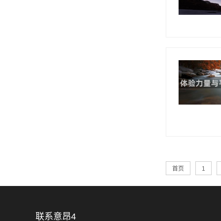
首页
1
联系意昂4