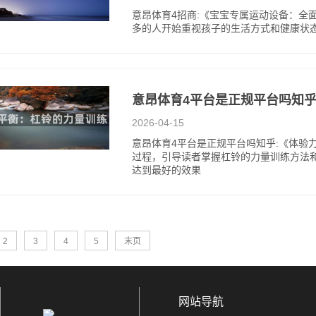
意昂体育4招商:《宝宝专属运动设备：全
多的人开始重视孩子的生活方式和健康状
意昂体育4平台是正规平台吗知
2026-04-15
意昂体育4平台是正规平台吗知乎:《体验
过程，引导读者掌握杠铃的力量训练方法
达到最好的效果
2
3
4
5
末页
网站导航